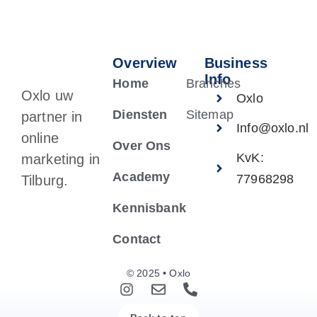
Overview
Business
Info
Home
Branches
Oxlo uw
Oxlo
Diensten
Sitemap
partner in
Info@oxlo.nl
online
Over Ons
KvK:
marketing in
Academy
77968298
Tilburg.
Kennisbank
Contact
© 2025 • Oxlo