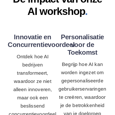
AI workshop
.
Innovatie en
Personalisatie
Concurrentievoordeel
voor de
Toekomst
Ontdek hoe AI
Begrijp hoe AI kan
bedrijven
worden ingezet om
transformeert,
gepersonaliseerde
waardoor ze niet
gebruikerservaringen
alleen innoveren,
te creëren, waardoor
maar ook een
je de betrokkenheid
beslissend
van je doelgroep
concurrentievoordeel