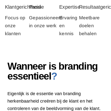
Klantgerichtheid
Passie
Expertise
Resultaatgeric
Focus op
Gepassioneerd
Ervaring
Meetbare
onze
in onze werk
en
doelen
klanten
kennis
behalen
Wanneer is branding
essentieel
?
Eigenlijk is de essentie van branding
herkenbaarheid creëren bij de klant en het
controleren van de beeldvorming van de klant.