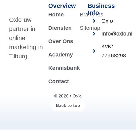
Overview
Business
Info
Home
Branches
Oxlo uw
Oxlo
Diensten
Sitemap
partner in
Info@oxlo.nl
online
Over Ons
KvK:
marketing in
Academy
77968298
Tilburg.
Kennisbank
Contact
© 2026 • Oxlo
Back to top