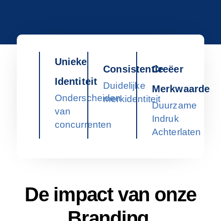
Unieke
Consistentie
Creëer
Identiteit
Duidelijke
Merkwaarde
Onderscheiden
merkidentiteit
Duurzame
van
Indruk
concurrenten
Achterlaten
De impact van onze
Branding
.