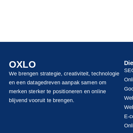
OXLO
Di
SE
We brengen strategie, creativiteit, technologie
Onl
en een datagedreven aanpak samen om
Goo
merken sterker te positioneren en online
Web
blijvend vooruit te brengen.
Web
E-
Onl