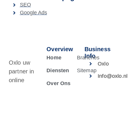
SEO
Google Ads
Overview
Business
Info
Home
Branches
Oxlo uw
Oxlo
Diensten
Sitemap
partner in
Info@oxlo.nl
online
Over Ons
KvK:
marketing in
Academy
77968298
Tilburg.
Kennisbank
Contact