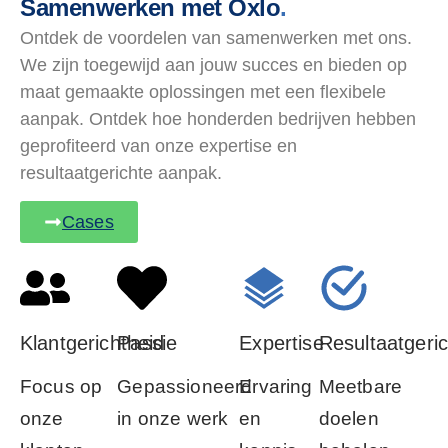
Samenwerken met Oxlo
.
Ontdek de voordelen van samenwerken met ons.
We zijn toegewijd aan jouw succes en bieden op
maat gemaakte oplossingen met een flexibele
aanpak. Ontdek hoe honderden bedrijven hebben
geprofiteerd van onze expertise en
resultaatgerichte aanpak.
Cases
Klantgerichtheid
Passie
Expertise
Resultaatgeric
Focus op
Gepassioneerd
Ervaring
Meetbare
onze
in onze werk
en
doelen