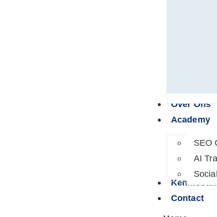
Over Ons
Academy
SEO 
AI Tra
Socia
Kennisban
Contact