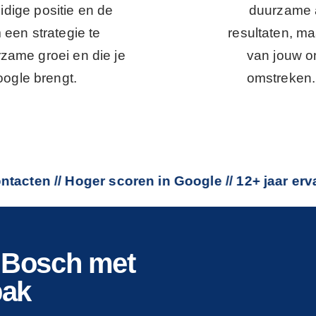
idige positie en de
duurzame a
een strategie te
resultaten, ma
rzame groei en die je
van jouw o
oogle brengt.
omstreken. 
//
Hoger scoren in Google // 12+ jaar ervaring //
n Bosch met
pak