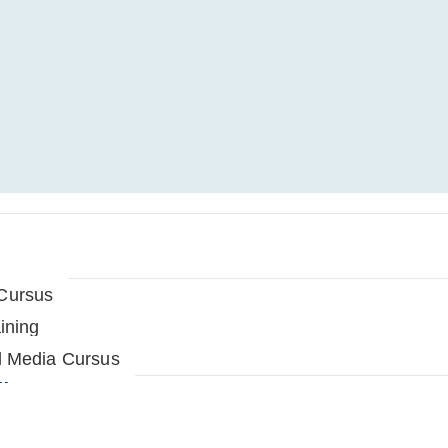
Cursus
ining
l Media Cursus
k