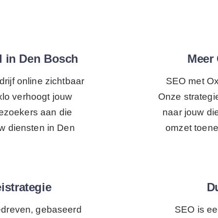
d in Den Bosch
Meer 
rijf online zichtbaar
SEO met Oxl
Oxlo verhoogt jouw
Onze strategi
bezoekers aan die
naar jouw di
uw diensten in Den
omzet toene
istrategie
D
edreven, gebaseerd
SEO is ee