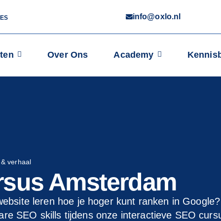
info@oxlo.nl
IES
ten
Over Ons
Academy
Kennis
 & verhaal
rsus Amsterdam
 website leren hoe je hoger kunt ranken in Google?
bare SEO skills tijdens onze interactieve SEO cur