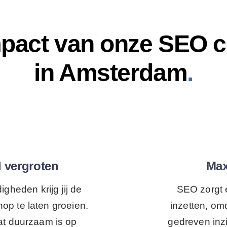
pact van onze SEO 
in Amsterdam
.
d vergroten
Max
gheden krijg jij de
SEO zorgt e
op te laten groeien.
inzetten, om
at duurzaam is op
gedreven inzi