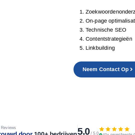
Zoekwoordenonder
On-page optimalisat
Technische SEO
Contentstrategieën
Linkbuilding
Neem Contact Op
 Reviews
5.0
trouwd door
100+ bedrijven
/ 5.0
40+ geverifieerde 